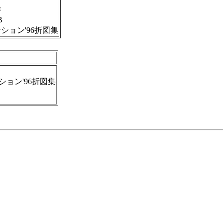
作
B
ション'96折図集
ョン'96折図集