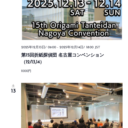
ゲ
く
ナ
ー
だ
ビ
さ
シ
ゲ
い。
ョ
ー
キ
ン
ー
シ
2025年12月13日/ 09:00
-
2025年12月14日/ 18:00
JST
ワ
第15回折紙探偵団 名古屋コンベンション
ョ
（12/13,14）
ー
ン
ド
1000円
を
で
表
土
イ
13
示
ベ
ン
ト
を