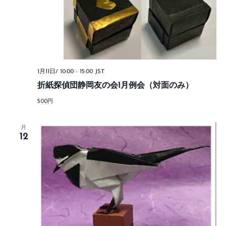
1月11日/ 10:00
-
15:00
JST
折紙探偵団静岡友の会1月例会（対面のみ）
500円
月
12