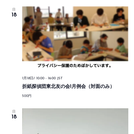
日
18
1月18日/ 10:00
-
16:00
JST
折紙探偵団東北友の会1月例会（対面のみ）
500円
日
18