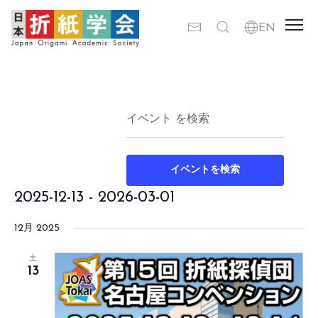
イ
イ
検
キ
リ
索
ー
ベ
ス
ベ
ト
ワ
ン
ン
表
イベントを検索
ー
示
ト
ト
2025-12-13
 - 
2026-03-01
ド
ビ
を
を
日
ュ
12月 2025
検
入
付
ー
索
土
力
を
13
ナ
し
選
し
ビ
て
択
て