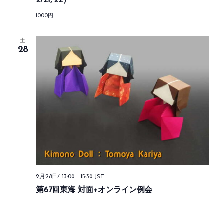
2/21, 22）
1000円
土
28
2月28日/ 13:00
-
15:30
JST
第67回東海 対面+オンライン例会