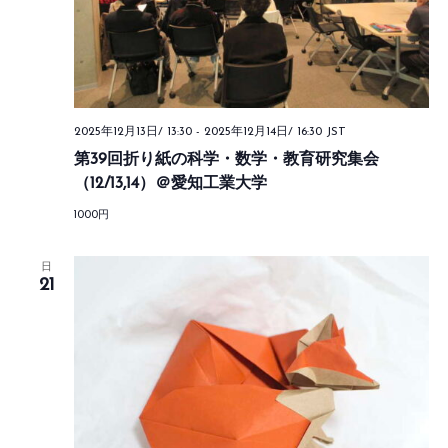
検
索
し
ま
す。
2025年12月13日/ 13:30
-
2025年12月14日/ 16:30
JST
第39回折り紙の科学・数学・教育研究集会
（12/13,14）＠愛知工業大学
1000円
日
21