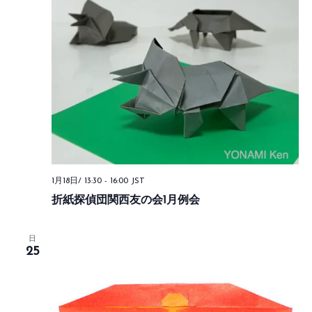
1月18日/ 13:30
-
16:00
JST
折紙探偵団関西友の会1月例会
日
25