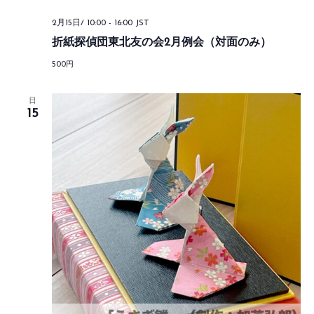
2月15日/ 10:00
-
16:00
JST
折紙探偵団東北友の会2月例会（対面のみ）
500円
日
15