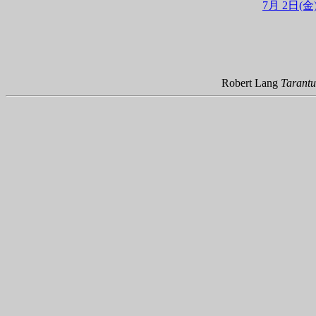
7月 2日(金
Robert Lang
Tarantu