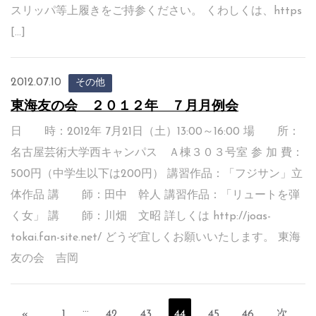
スリッパ等上履きをご持参ください。 くわしくは、https
[…]
2012.07.10
その他
東海友の会 ２０１２年 ７月月例会
日 時：2012年 7月21日（土）13:00～16:00 場 所：
名古屋芸術大学西キャンパス Ａ棟３０３号室 参 加 費：
500円（中学生以下は200円） 講習作品：「フジサン」立
体作品 講 師：田中 幹人 講習作品：「リュートを弾
く女」 講 師：川畑 文昭 詳しくは http://joas-
tokai.fan-site.net/ どうぞ宜しくお願いいたします。 東海
友の会 吉岡
…
«
1
42
43
44
45
46
次