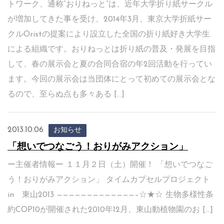
トワーク、通称”おりねっと”は、近年大学折り紙サークル
が増加してきた事を受け、2014年3月、東京大学折紙サー
クルOristの提案により設立した全国の折り紙好き大学生
による組織です。おりねっとは折り紙の普及・発展を目指
して、春の展示会と夏の合同合宿の年2回活動を行ってい
ます。今回の展示会は当団体にとって初めての展示会とな
るので、至らぬ点も多々ある […]
2013.10.06
お知らせ
「想いでつなごう！おりがみアクション」
ー主催者情報ー １１月２日（土）開催！ 「想いでつなご
う！おりがみアクション」 タイムカプセルプロジェクト
in 東山2013 —————————————–☆★☆ 生物多様性条
約COP10が開催された2010年12月、東山動植物園のお […]