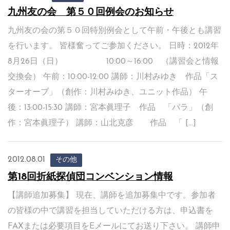
九州友の会 第５０回例会のお知らせ
九州友の会の第５０回特別例会として午前・午後とも講習
を行います。 皆様奮ってご参加ください。 日時：2012年
8月26日（日） 10:00～16:00 （講習会と情報
交換会） 午前：10:00-12:00 講師：川村みゆき 作品「ス
ターオーブ」（創作：川村みゆき、ユニット作品） 午
後：13:00-15:30 講師：宮本眞理子 作品 「バラ」（創
作：宮本眞理子） 講師：山北克彦 作品 「 […]
2012.08.01
その他
第18回折紙探偵団コンベンション情報
【講師追加募集】 現在、講師を追加募集中です。参加者
の皆様の中で講習を担当していただける方は、申込書を
FAXまたは必要項目をEメールにてお送り下さい。 講師申