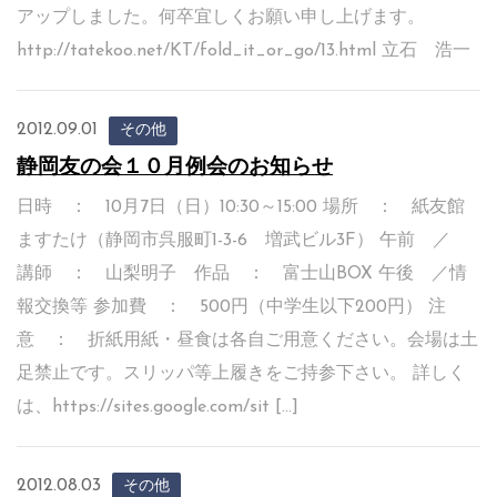
アップしました。何卒宜しくお願い申し上げます。
http://tatekoo.net/KT/fold_it_or_go/13.html 立石 浩一
2012.09.01
その他
静岡友の会１０月例会のお知らせ
日時 ： 10月7日（日）10:30～15:00 場所 ： 紙友館
ますたけ（静岡市呉服町1-3-6 増武ビル3F） 午前 ／
講師 ： 山梨明子 作品 ： 富士山BOX 午後 ／情
報交換等 参加費 ： 500円（中学生以下200円） 注
意 ： 折紙用紙・昼食は各自ご用意ください。会場は土
足禁止です。スリッパ等上履きをご持参下さい。 詳しく
は、https://sites.google.com/sit […]
2012.08.03
その他