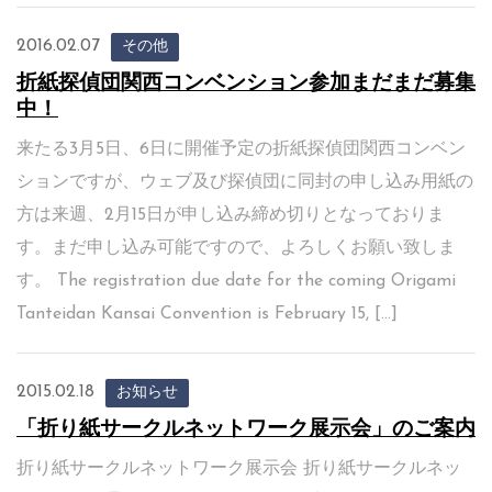
2016.02.07
その他
折紙探偵団関西コンベンション参加まだまだ募集
中！
来たる3月5日、6日に開催予定の折紙探偵団関西コンベン
ションですが、ウェブ及び探偵団に同封の申し込み用紙の
方は来週、2月15日が申し込み締め切りとなっておりま
す。まだ申し込み可能ですので、よろしくお願い致しま
す。 The registration due date for the coming Origami
Tanteidan Kansai Convention is February 15, […]
2015.02.18
お知らせ
「折り紙サークルネットワーク展示会」のご案内
折り紙サークルネットワーク展示会 折り紙サークルネッ