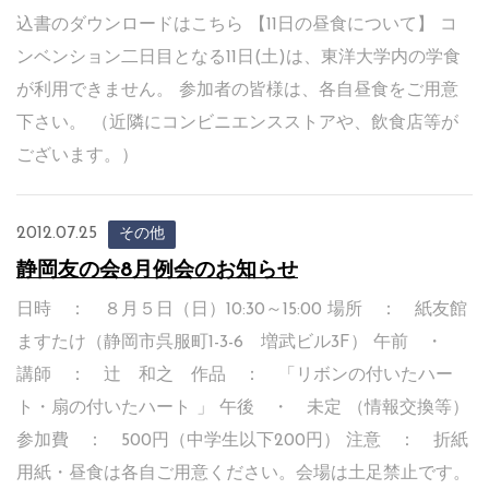
込書のダウンロードはこちら 【11日の昼食について】 コ
ンベンション二日目となる11日(土)は、東洋大学内の学食
が利用できません。 参加者の皆様は、各自昼食をご用意
下さい。 （近隣にコンビニエンスストアや、飲食店等が
ございます。）
2012.07.25
その他
静岡友の会8月例会のお知らせ
日時 ： ８月５日（日）10:30～15:00 場所 ： 紙友館
ますたけ（静岡市呉服町1-3-6 増武ビル3F） 午前 ・
講師 ： 辻 和之 作品 ： 「リボンの付いたハー
ト・扇の付いたハート 」 午後 ・ 未定 （情報交換等）
参加費 ： 500円（中学生以下200円） 注意 ： 折紙
用紙・昼食は各自ご用意ください。会場は土足禁止です。