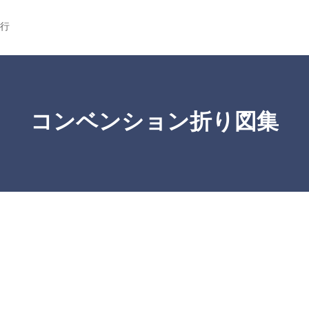
行
コンベンション折り図集