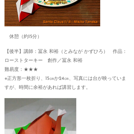
休憩（約15分）
【後半】講師：冨永 和裕（とみなが かずひろ） 作品：
ローストターキー 創作／冨永 和裕
難易度：★★★
※正方形一枚折り、15㎝か24㎝、写真には台が映っていま
すが、時間に余裕があれば講習します。