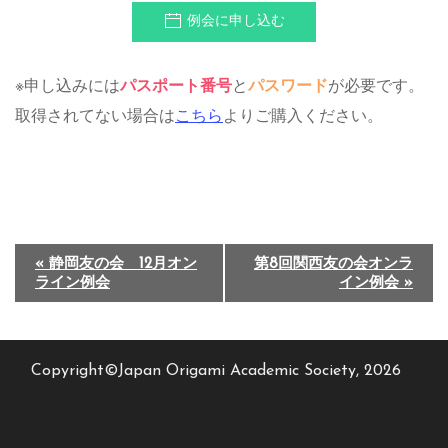
例会に申し込む
※申し込みには
パスポート番号
と
パスワード
が必要です。
取得されてない場合は
こちら
よりご購入ください。
イ
«
静岡友の会 12月オン
第8回関西友の会オンラ
ライン例会
イン例会
»
ベ
ン
ト
Copyright©Japan Origami Academic Society, 2026
ナ
ビ