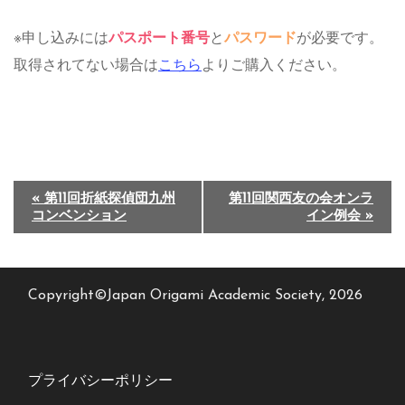
※申し込みには
パスポート番号
と
パスワード
が必要です。
取得されてない場合は
こちら
よりご購入ください。
イ
«
第11回折紙探偵団九州
第11回関西友の会オンラ
コンベンション
イン例会
»
ベ
ン
ト
Copyright©Japan Origami Academic Society, 2026
ナ
ビ
ゲ
プライバシーポリシー
ー