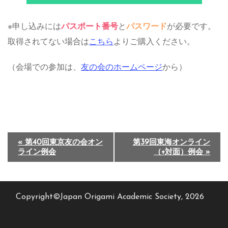
※申し込みには
パスポート番号
と
パスワード
が必要です。
取得されてない場合は
こちら
よりご購入ください。
（会場での参加は、
友の会のホームページ
から）
イ
«
第40回東京友の会オン
第39回東海オンライン
ライン例会
（+対面）例会
»
ベ
ン
ト
Copyright©Japan Origami Academic Society, 2026
ナ
ビ