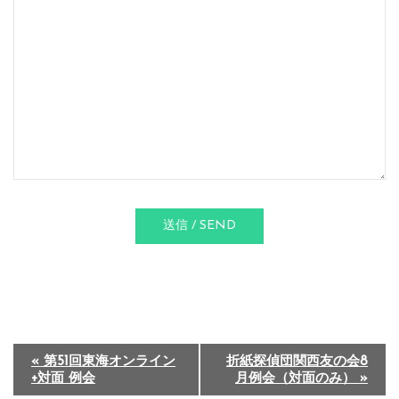
送信 / SEND
イ
«
第51回東海オンライン
折紙探偵団関西友の会8
+対面 例会
月例会（対面のみ）
»
ベ