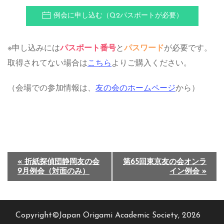
例会に申し込む（Q2パスポートが必要）
※申し込みには
パスポート番号
と
パスワード
が必要です。
取得されてない場合は
こちら
よりご購入ください。
（会場での参加情報は、
友の会のホームページ
から）
イ
«
折紙探偵団静岡友の会
第65回東京友の会オンラ
9月例会（対面のみ）
イン例会
»
ベ
ン
ト
Copyright©Japan Origami Academic Society, 2026