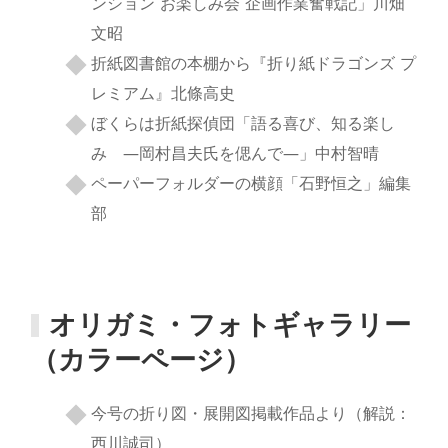
ンション お楽しみ会 企画作業奮戦記」川畑
文昭
折紙図書館の本棚から『折り紙ドラゴンズ プ
レミアム』北條高史
ぼくらは折紙探偵団「語る喜び、知る楽し
み ―岡村昌夫氏を偲んで―」中村智晴
ペーパーフォルダーの横顔「石野恒之」編集
部
オリガミ・フォトギャラリー
（カラーページ）
今号の折り図・展開図掲載作品より（解説：
西川誠司）