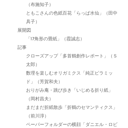
（布施知子）
ともこさんの色紙百花「らっぱ水仙」（田中
具子）
展開図
「17角形の畳紙」（霞誠志）
記事
クローズアップ「多首鶴創作レポート」（Ｓ
太郎）
数理を楽しむオリガミクス「純正ピラミッ
ド」（芳賀和夫）
おりがみ庵・跳び歩き「いじめる折り紙」
（岡村昌夫）
まだまだ折紙散歩「折鶴のセマンティクス」
（前川淳）
ペーパーフォルダーの横顔「ダニエル・ロビ