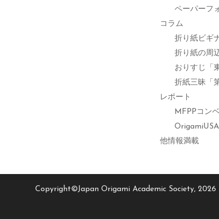
ペーパーフ
コラム
折り紙ビギ
折り紙の周
おりすじ「
折紙三昧「
レポート
MFPPコン
Origam
他情報満載
Copyright©Japan Origami Academic Society, 2026