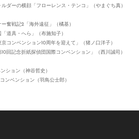
ォルダーの横顔「フローレンス・テンコ」（やまぐち真）
ナー奮戦記2「海外遠征」（橘基）
辺「道具・へら」（布施知子）
東京コンベンション10周年を迎えて」（猪ノ口洋子）
第10回記念折紙探偵団国際コンベンション」（西川誠司）
ベンション（神谷哲史）
iUSAコンベンション（羽鳥公士郎）