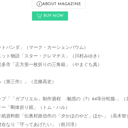
ABOUT MAGAZINE
BUY NOW
ントパンダ」（マーク・カーシェンバウム）
ニット物語「スター・クレマチス」（川村みゆき）
楽多市「正方形一枚折りの三角箱」（やまぐち真）
ル（第三作）」（北條高史）
プ「「ガブリエル」制作過程 -魅惑の（?）64等分蛇腹-」（
リー「剛体折り紙」（トム・ハル）
り紙資料館「伝奥村政信作の「夕かほのやど」ほか-」（高木智
健在なり「守ってあげたい」（前川淳）