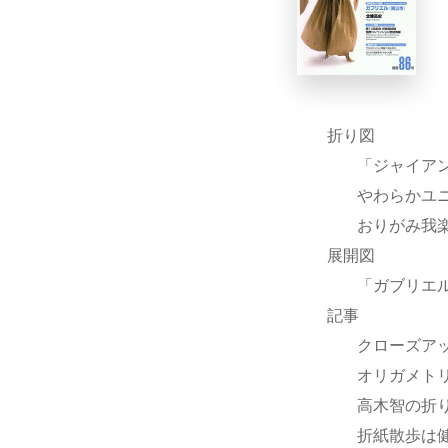
折り図
「ジャイア
やわらかユ
おりがみ我
展開図
「ガブリエ
記事
クローズアッ
オリガメト
高木智の折
折紙散歩は