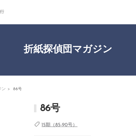
行
折紙探偵団マガジン
ジン
86号
86号
15期（85-90号）