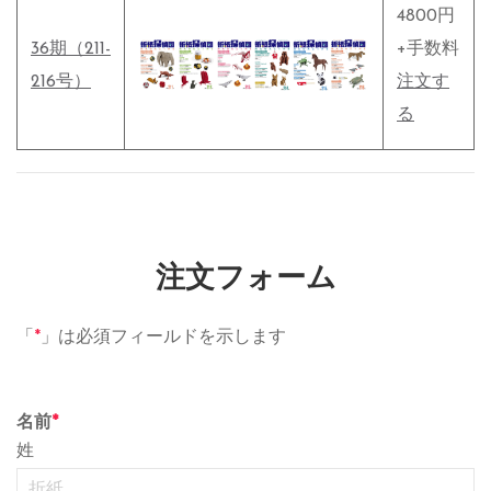
4800円
36期（211-
+手数料
216号）
注文す
る
注文フォーム
「
*
」は必須フィールドを示します
名前
*
姓