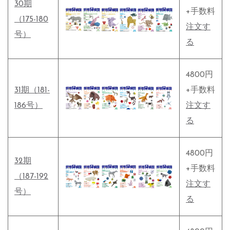
30期
+手数料
（175-180
注文す
号）
る
4800円
31期（181-
+手数料
186号）
注文す
る
4800円
32期
+手数料
（187-192
注文す
号）
る