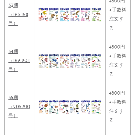
4800円
3
3
期
+手数料
（193-198
注文す
号）
る
4800円
34期
+手数料
（199-204
注文す
号）
る
4800円
35期
+手数料
（205-210
注文す
号）
る