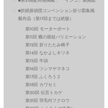
■第21期配布物掲載： 「インコ」展開図
■折紙探偵団コンベンション折り図集掲
載作品（第17回までは絶版）
第10回 モーターボート
第11回 蝶の斑紋バリエーション
第12回 折りたたみ椅子
第14回 なかよしキツネ
第15回 牛頭
第16回 ツシマヤマネコ
第17回 ふくろう２
第18回 カワセミ
第20回 伝言トカゲ
第21回 羽毛付フクロウ