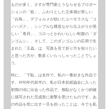
ものが多く、さすが専門家とうならせるプロポー
ションの「蚊」、ふわりとした立体感が美しい
「白鳥」、デフォルメが効いたユーモラスな「コ
ノハズク」、シンプルな構造ながら仕上がりが美
しい「巻貝」、コロっとかわいらしい蛇腹の「ダ
ンゴムシ」、そして、このダンゴムシの応用で生
まれた「王蟲」は、写真を見て折り方を知りたい
と思った方が、数多くいらっしゃったことでしょ
う。
特に、「下駄」は名作で、私の一番好きな作品で
す。1970年代前半の、私が日本折紙協会に入った
初期の頃に出会った作品で、無駄がなくかつ的確
に描写された完成形に衝撃を受けたものです。あ
の作品を世に出す一旦を担ったことは、今でも私