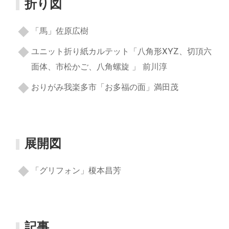
折り図
「馬」佐原広樹
ユニット折り紙カルテット「八角形XYZ、切頂六
面体、市松かご、八角螺旋 」 前川淳
おりがみ我楽多市「お多福の面」満田茂
展開図
「グリフォン」榎本昌芳
記事