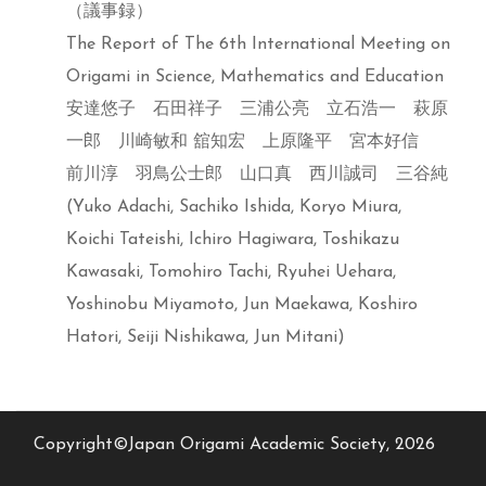
（議事録）
The Report of The 6th International Meeting on
Origami in Science, Mathematics and Education
安達悠子 石田祥子 三浦公亮 立石浩一 萩原
一郎 川崎敏和 舘知宏 上原隆平 宮本好信
前川淳 羽鳥公士郎 山口真 西川誠司 三谷純
(Yuko Adachi, Sachiko Ishida, Koryo Miura,
Koichi Tateishi, Ichiro Hagiwara, Toshikazu
Kawasaki, Tomohiro Tachi, Ryuhei Uehara,
Yoshinobu Miyamoto, Jun Maekawa, Koshiro
Hatori, Seiji Nishikawa, Jun Mitani)
Copyright©Japan Origami Academic Society, 2026