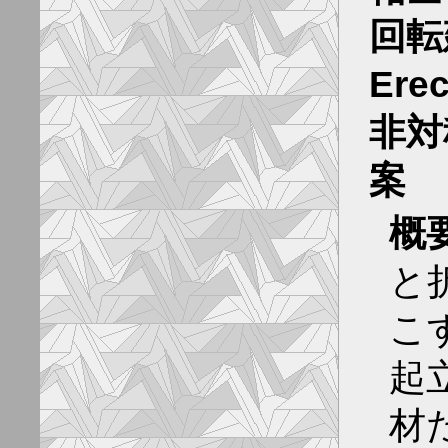
回転建
Ere
非対
案
概
と
こ
起
材