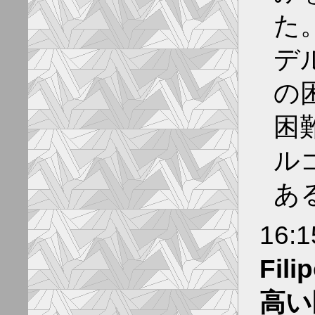
た
デ
の
困
ル
あ
16:
Fili
高い