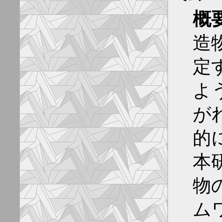
概
造
定
よ
が
的
本
物の
ム