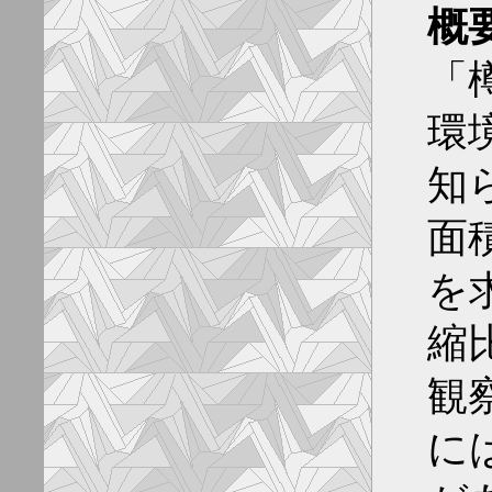
概
「
環
知
面
を
縮
観
に