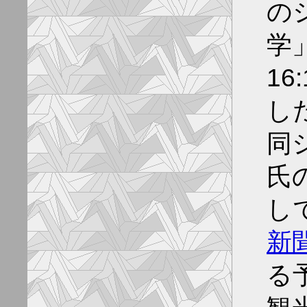
の
学」
1
し
同
氏
し
新
る