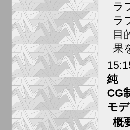
ラフ
ラ
目
果
15:
純
CG
モデ
概