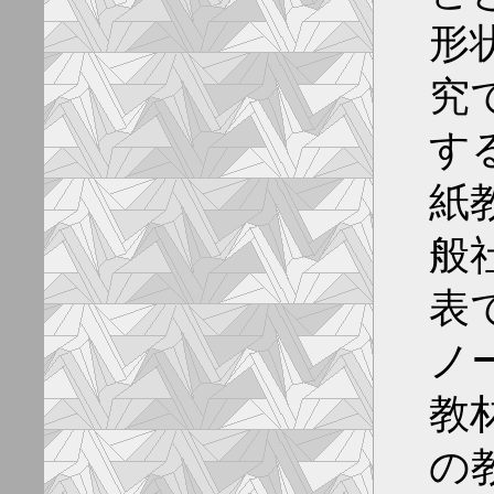
形
究
す
紙
般
表
ノ
教
の