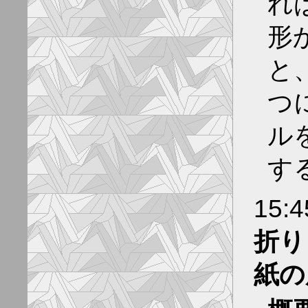
れ
形
と
つ
ル
す
15:4
折り
紙の