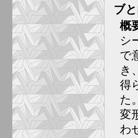
ブと
概
シ
で
き
得
た
変
わ