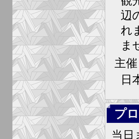
観
辺
れ
ま
主催
日
プロ
当日