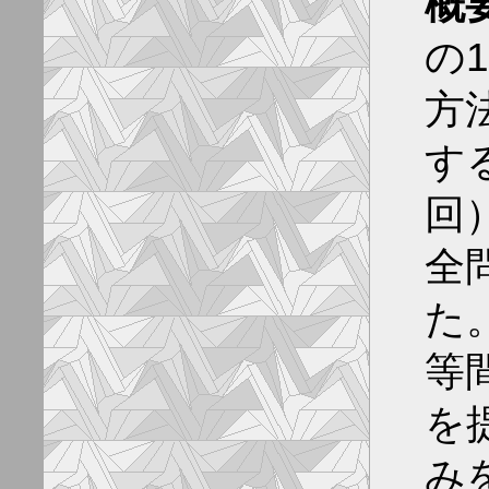
概
の
方
す
回
全
た
等
を
み