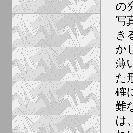
の
写
き
か
薄
た
確
難
は