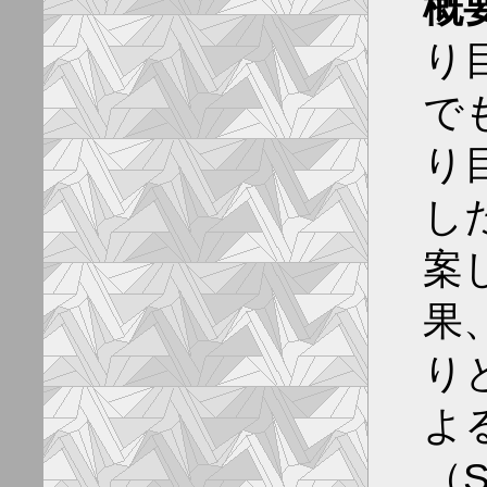
概
り
で
り
し
案
果
り
よ
（S