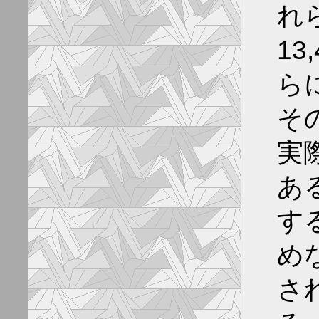
れ
1
ら
そ
実
あ
す
め
さ