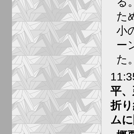
る
た
小
ー
た
11:
平、
折り
ムに