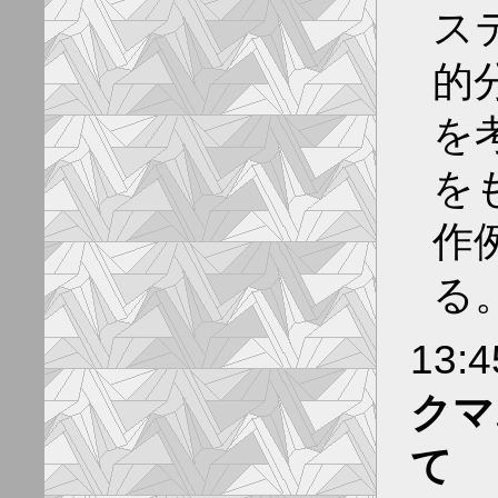
ス
的
を
を
作
る
13:
クマ
て