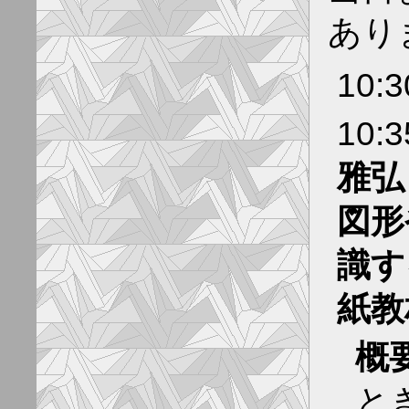
あり
10:
10:
雅弘
図形
識す
紙教
概
と