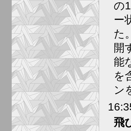
の
ー
た
開
能
を
ン
16:
飛