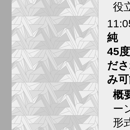
役
11:
純
45
ださ
み可
概
ーン
形