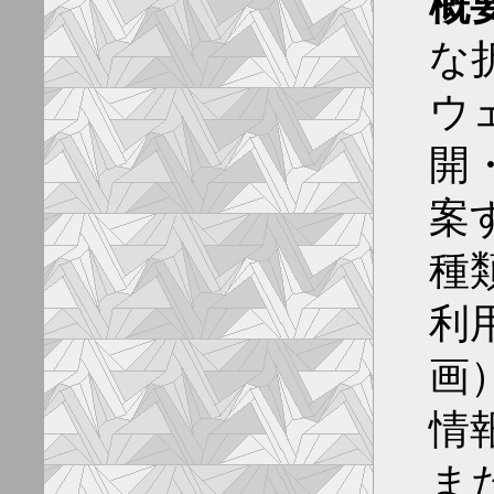
概
な
ウ
開
案
種
利
画
情
ま