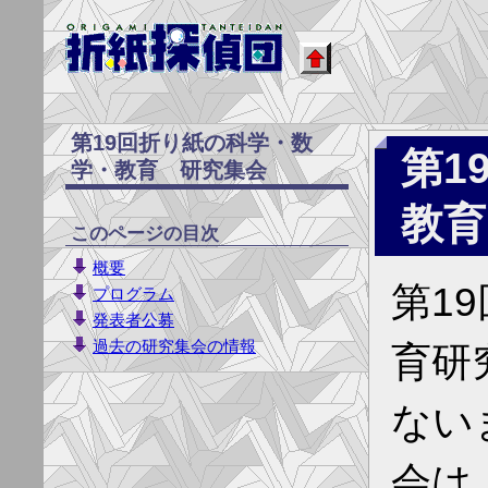
第19回折り紙の科学・数
第1
学・教育 研究集会
教育
このページの目次
概要
第1
プログラム
発表者公募
過去の研究集会の情報
育研
ない
会は