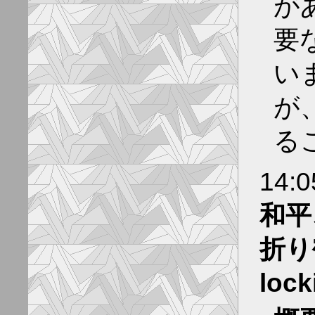
が
要
い
が
る
14:
和平
折り
loc