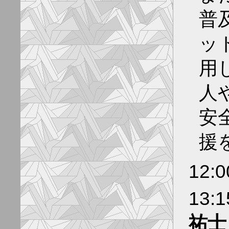
普
ッ
用
人
安
援
12:
13:
祐士