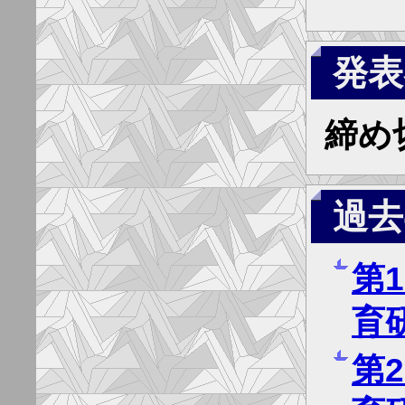
発表
締め
過去
第
育
第