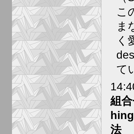
こ
ま
く愛
de
て
14:
組合
hi
法